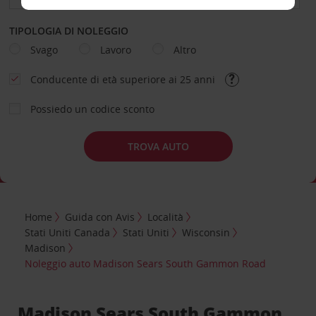
TIPOLOGIA DI NOLEGGIO
Svago
Lavoro
Altro
Conducente di età superiore ai 25 anni
Possiedo un codice sconto
TROVA AUTO
Home
Guida con Avis
Località
Stati Uniti Canada
Stati Uniti
Wisconsin
Madison
Noleggio auto Madison Sears South Gammon Road
Madison Sears South Gammon