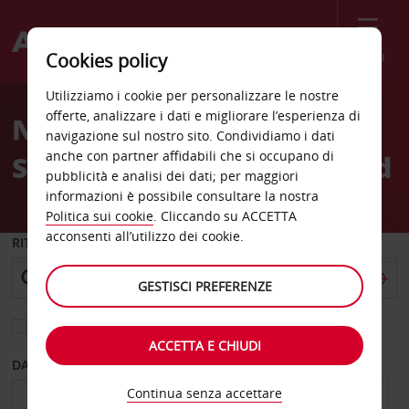
Menù
Cookies policy
Welcome
Utilizziamo i cookie per personalizzare le nostre
to
offerte, analizzare i dati e migliorare l’esperienza di
Noleggio auto Madison
Avis
navigazione sul nostro sito. Condividiamo i dati
anche con partner affidabili che si occupano di
Sears South Gammon Road
pubblicità e analisi dei dati; per maggiori
informazioni è possibile consultare la nostra
Politica sui cookie
. Cliccando su ACCETTA
acconsenti all’utilizzo dei cookie.
RITIRO DA
GESTISCI PREFERENZE
Scegli una località di riconsegna diversa
ACCETTA E CHIUDI
DAL GIORNO
AL GIORNO
Continua senza accettare