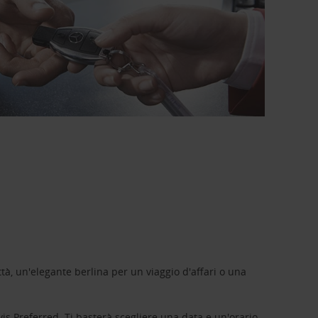
tà, un'elegante berlina per un viaggio d'affari o una
vis Preferred
. Ti basterà scegliere una data e un'orario,