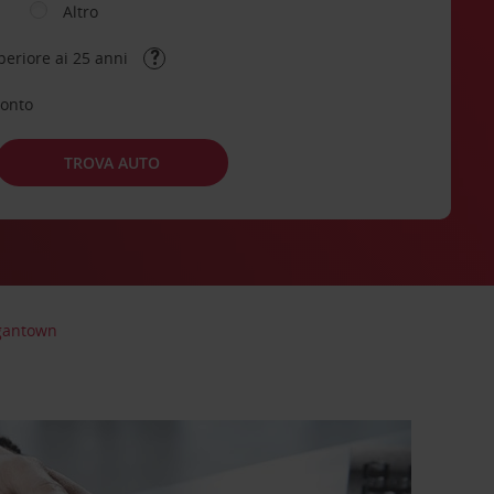
Altro
periore ai 25 anni
conto
TROVA AUTO
gantown