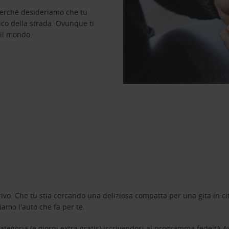
perché desideriamo che tu
ico della strada. Ovunque ti
 il mondo.
ivo. Che tu stia cercando una deliziosa compatta per una gita in cit
amo l'auto che fa per te.
tegoria (e giorni extra gratis) iscrivendosi al programma fedeltà
A