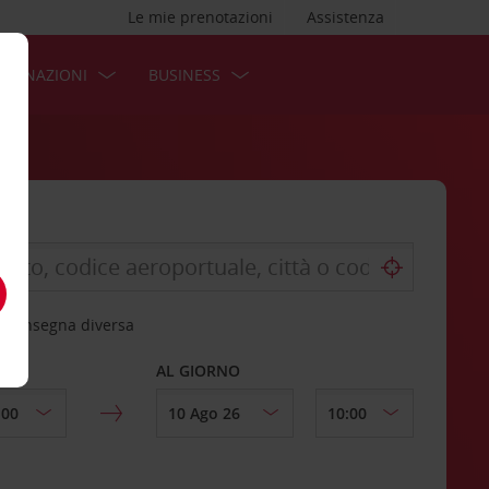
Le mie prenotazioni
Assistenza
STINAZIONI
BUSINESS
 riconsegna diversa
AL GIORNO