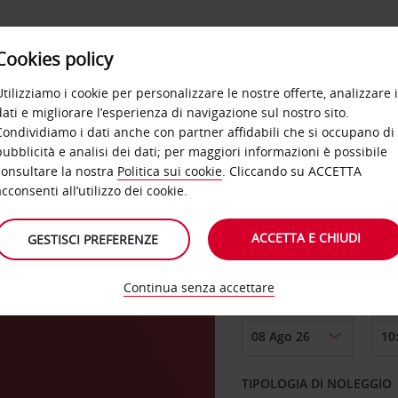
Cookies policy
OFFERTE
SELF SERVICE
PRODOTTI
DE
Utilizziamo i cookie per personalizzare le nostre offerte, analizzare i
dati e migliorare l’esperienza di navigazione sul nostro sito.
Condividiamo i dati anche con partner affidabili che si occupano di
pubblicità e analisi dei dati; per maggiori informazioni è possibile
consultare la nostra
Politica sui cookie
. Cliccando su ACCETTA
RITIRO DA
acconsenti all’utilizzo dei cookie.
ACCETTA E CHIUDI
GESTISCI PREFERENZE
Scegli una località di
Continua senza accettare
DAL GIORNO
TIPOLOGIA DI NOLEGGIO