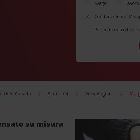
Svago
Lavoro
Conducente di età su
Possiedo un codice s
ti Uniti Canada
Stati Uniti
West Virginia
Mor
ensato su misura