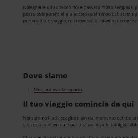
Noleggiare un'auto con noi è davvero molto semplice, 
possa assaporare al più presto quel senso di libertà tip
porterà il tuo viaggio, qui troverai le chiavi per scoprire
Dove siamo
Morgantown Aeroporto
Il tuo viaggio comincia da qui
Noi saremo lì ad accoglierti sin dal momento del tuo arr
spaziosa monovolume per una vacanza in famiglia, abbi
Chi noleggia di frequente può ottenere un upgrade di ca