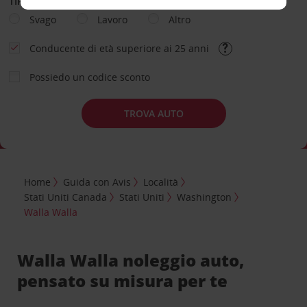
TIPOLOGIA DI NOLEGGIO
Svago
Lavoro
Altro
Conducente di età superiore ai 25 anni
Possiedo un codice sconto
TROVA AUTO
Home
Guida con Avis
Località
Stati Uniti Canada
Stati Uniti
Washington
Walla Walla
Walla Walla noleggio auto,
pensato su misura per te