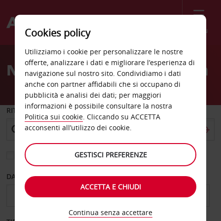
Menù
Cookies policy
Welcome
Utilizziamo i cookie per personalizzare le nostre
to
offerte, analizzare i dati e migliorare l’esperienza di
Noleggio auto Walla Walla
Avis
navigazione sul nostro sito. Condividiamo i dati
anche con partner affidabili che si occupano di
pubblicità e analisi dei dati; per maggiori
informazioni è possibile consultare la nostra
RITIRO DA
Politica sui cookie
. Cliccando su ACCETTA
acconsenti all’utilizzo dei cookie.
GESTISCI PREFERENZE
Scegli una località di riconsegna diversa
DAL GIORNO
AL GIORNO
ACCETTA E CHIUDI
Continua senza accettare