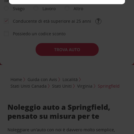
TIPOLOGIA DI NOLEGGIO
Svago
Lavoro
Altro
Conducente di età superiore ai 25 anni
Possiedo un codice sconto
TROVA AUTO
Home
Guida con Avis
Località
Stati Uniti Canada
Stati Uniti
Virginia
Springfield
Noleggio auto a Springfield,
pensato su misura per te
Noleggiare un'auto con noi è davvero molto semplice,