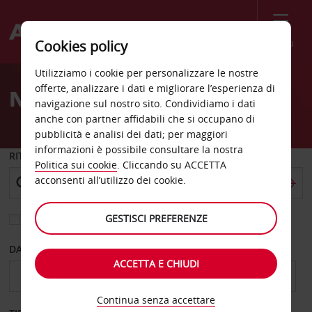
Menù
Cookies policy
Welcome
Utilizziamo i cookie per personalizzare le nostre
to
offerte, analizzare i dati e migliorare l’esperienza di
Noleggio auto Springfield
Avis
navigazione sul nostro sito. Condividiamo i dati
anche con partner affidabili che si occupano di
pubblicità e analisi dei dati; per maggiori
informazioni è possibile consultare la nostra
RITIRO DA
Politica sui cookie
. Cliccando su ACCETTA
acconsenti all’utilizzo dei cookie.
GESTISCI PREFERENZE
Scegli una località di riconsegna diversa
DAL GIORNO
AL GIORNO
ACCETTA E CHIUDI
Continua senza accettare