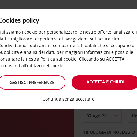
Cookies policy
OFFERTE
SELF SERVICE
PRODOTTI
DE
Utilizziamo i cookie per personalizzare le nostre offerte, analizzare i
dati e migliorare l’esperienza di navigazione sul nostro sito.
Condividiamo i dati anche con partner affidabili che si occupano di
pubblicità e analisi dei dati; per maggiori informazioni è possibile
consultare la nostra
Politica sui cookie
. Cliccando su ACCETTA
RITIRO DA
acconsenti all’utilizzo dei cookie.
ACCETTA E CHIUDI
GESTISCI PREFERENZE
di
Scegli una località di
Continua senza accettare
DAL GIORNO
TIPOLOGIA DI NOLEGGIO