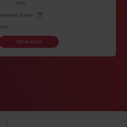
Altro
periore ai 25 anni
conto
TROVA AUTO