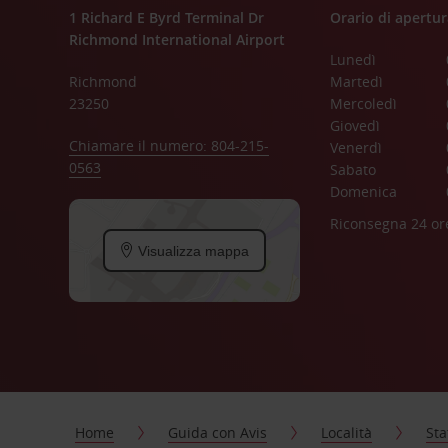
1 Richard E Byrd Terminal Dr
Orario di apertur
Richmond International Airport
Lunedì
Richmond
Martedì
23250
Mercoledì
Giovedì
Chiamare il numero: 804-215-
Venerdì
0563
Sabato
Domenica
Riconsegna 24 or
Visualizza mappa
Home
Guida con Avis
Località
Sta