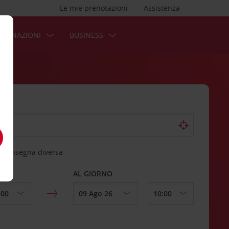
Le mie prenotazioni
Assistenza
STINAZIONI
BUSINESS
 riconsegna diversa
AL GIORNO