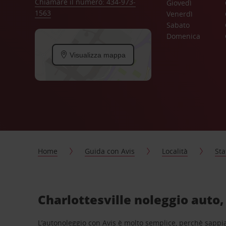
Chiamare il numero: 434-973-
Giovedì
1563
Venerdì
Sabato
Domenica
Visualizza mappa
Home
Guida con Avis
Località
Sta
Charlottesville noleggio auto,
L’autonoleggio con Avis è molto semplice, perchè sappiam