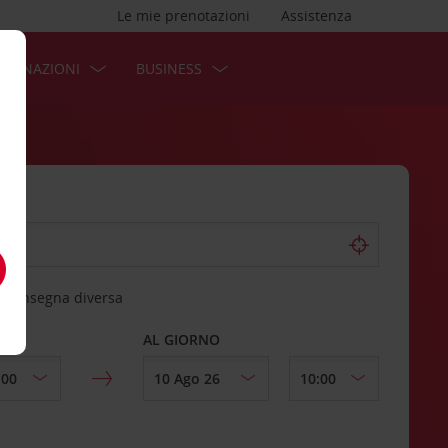
Le mie prenotazioni
Assistenza
STINAZIONI
BUSINESS
 riconsegna diversa
AL GIORNO