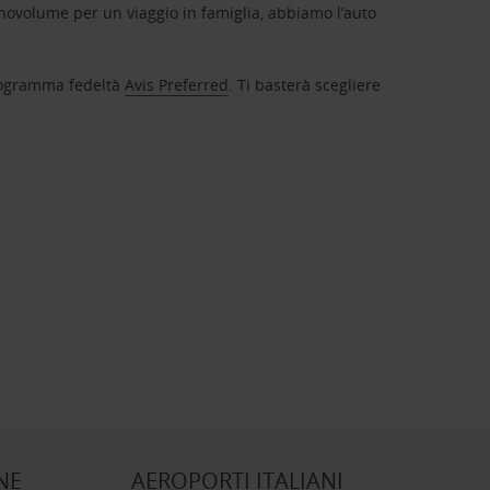
novolume per un viaggio in famiglia, abbiamo l’auto
 programma fedeltà
Avis Preferred
. Ti basterà scegliere
NE
AEROPORTI ITALIANI