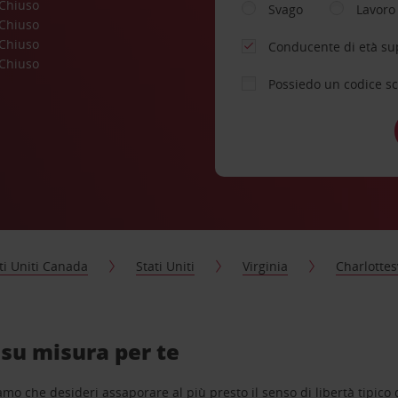
Chiuso
Svago
Lavoro
Chiuso
Chiuso
Conducente di età su
Chiuso
Possiedo un codice s
ti Uniti Canada
Stati Uniti
Virginia
Charlottes
 su misura per te
o che desideri assaporare al più presto il senso di libertà tipico de