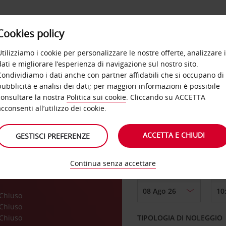
Cookies policy
OFFERTE
SELF SERVICE
PRODOTTI
DE
Utilizziamo i cookie per personalizzare le nostre offerte, analizzare i
dati e migliorare l’esperienza di navigazione sul nostro sito.
Condividiamo i dati anche con partner affidabili che si occupano di
pubblicità e analisi dei dati; per maggiori informazioni è possibile
consultare la nostra
Politica sui cookie
. Cliccando su ACCETTA
RITIRO DA
acconsenti all’utilizzo dei cookie.
ACCETTA E CHIUDI
GESTISCI PREFERENZE
Scegli una località di
Continua senza accettare
DAL GIORNO
a
Chiuso
Chiuso
Chiuso
TIPOLOGIA DI NOLEGGIO