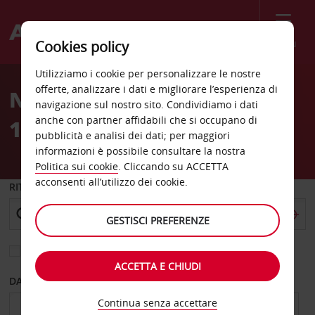
Menù
Cookies policy
Welcome
Utilizziamo i cookie per personalizzare le nostre
to
offerte, analizzare i dati e migliorare l’esperienza di
Noleggio auto Arlington
Avis
navigazione sul nostro sito. Condividiamo i dati
anche con partner affidabili che si occupano di
10th Street
pubblicità e analisi dei dati; per maggiori
informazioni è possibile consultare la nostra
Politica sui cookie
. Cliccando su ACCETTA
acconsenti all’utilizzo dei cookie.
RITIRO DA
GESTISCI PREFERENZE
Scegli una località di riconsegna diversa
ACCETTA E CHIUDI
DAL GIORNO
AL GIORNO
Continua senza accettare