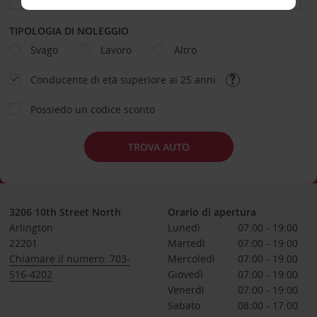
TIPOLOGIA DI NOLEGGIO
Svago
Lavoro
Altro
Conducente di età superiore ai 25 anni
Possiedo un codice sconto
TROVA AUTO
3206 10th Street North
Orario di apertura
Arlington
Lunedì
07:00 - 19:00
22201
Martedì
07:00 - 19:00
Chiamare il numero: 703-
Mercoledì
07:00 - 19:00
516-4202
Giovedì
07:00 - 19:00
Venerdì
07:00 - 19:00
Sabato
08:00 - 17:00