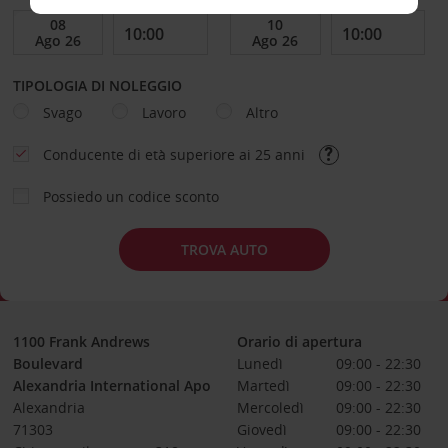
TIPOLOGIA DI NOLEGGIO
Svago
Lavoro
Altro
Conducente di età superiore ai 25 anni
Possiedo un codice sconto
TROVA AUTO
1100 Frank Andrews
Orario di apertura
Boulevard
Lunedì
09:00 - 22:30
Alexandria International Apo
Martedì
09:00 - 22:30
Alexandria
Mercoledì
09:00 - 22:30
71303
Giovedì
09:00 - 22:30