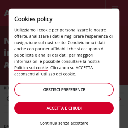
Menù
Cookies policy
Welcome
Utilizziamo i cookie per personalizzare le nostre
to
offerte, analizzare i dati e migliorare l’esperienza di
Noleggio auto aeroporto
Avis
navigazione sul nostro sito. Condividiamo i dati
anche con partner affidabili che si occupano di
internazionale di
pubblicità e analisi dei dati; per maggiori
Alexandria
informazioni è possibile consultare la nostra
Politica sui cookie
. Cliccando su ACCETTA
acconsenti all’utilizzo dei cookie.
RITIRO DA
GESTISCI PREFERENZE
ACCETTA E CHIUDI
Scegli una località di riconsegna diversa
Continua senza accettare
DAL GIORNO
AL GIORNO