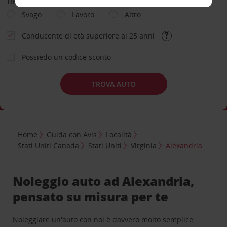
TIPOLOGIA DI NOLEGGIO
Svago
Lavoro
Altro
Conducente di età superiore ai 25 anni
Possiedo un codice sconto
TROVA AUTO
Home
Guida con Avis
Località
Stati Uniti Canada
Stati Uniti
Virginia
Alexandria
Noleggio auto ad Alexandria,
pensato su misura per te
Noleggiare un'auto con noi è davvero molto semplice,