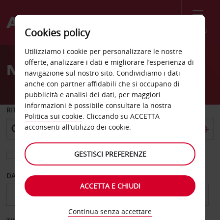
Menù
Cookies policy
Welcome
Utilizziamo i cookie per personalizzare le nostre
to
offerte, analizzare i dati e migliorare l’esperienza di
Noleggio auto Alexandria
Avis
navigazione sul nostro sito. Condividiamo i dati
anche con partner affidabili che si occupano di
pubblicità e analisi dei dati; per maggiori
informazioni è possibile consultare la nostra
RITIRO DA
Politica sui cookie
. Cliccando su ACCETTA
acconsenti all’utilizzo dei cookie.
GESTISCI PREFERENZE
Scegli una località di riconsegna diversa
DAL GIORNO
AL GIORNO
ACCETTA E CHIUDI
Continua senza accettare