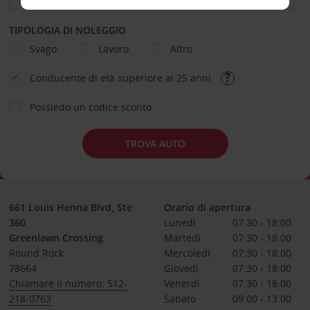
TIPOLOGIA DI NOLEGGIO
Svago
Lavoro
Altro
Conducente di età superiore ai 25 anni
Possiedo un codice sconto
TROVA AUTO
661 Louis Henna Blvd, Ste
Orario di apertura
360
Lunedì
07:30 - 18:00
Greenlawn Crossing
Martedì
07:30 - 18:00
Round Rock
Mercoledì
07:30 - 18:00
78664
Giovedì
07:30 - 18:00
Chiamare il numero: 512-
Venerdì
07:30 - 18:00
218-0763
Sabato
09:00 - 13:00