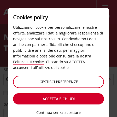
Menù
Cookies policy
Welcome
Utilizziamo i cookie per personalizzare le nostre
to
offerte, analizzare i dati e migliorare l’esperienza di
Noleggio auto Round Rock
Avis
navigazione sul nostro sito. Condividiamo i dati
anche con partner affidabili che si occupano di
TX
pubblicità e analisi dei dati; per maggiori
informazioni è possibile consultare la nostra
Politica sui cookie
. Cliccando su ACCETTA
acconsenti all’utilizzo dei cookie.
RITIRO DA
GESTISCI PREFERENZE
Scegli una località di riconsegna diversa
ACCETTA E CHIUDI
DAL GIORNO
AL GIORNO
Continua senza accettare