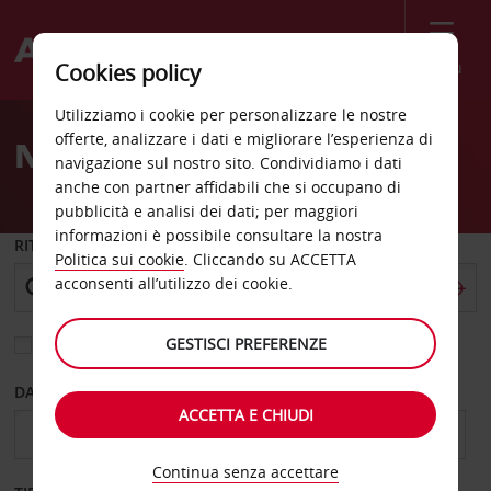
Menù
Cookies policy
Welcome
Utilizziamo i cookie per personalizzare le nostre
to
offerte, analizzare i dati e migliorare l’esperienza di
Noleggio auto Odessa
Avis
navigazione sul nostro sito. Condividiamo i dati
anche con partner affidabili che si occupano di
pubblicità e analisi dei dati; per maggiori
informazioni è possibile consultare la nostra
RITIRO DA
Politica sui cookie
. Cliccando su ACCETTA
acconsenti all’utilizzo dei cookie.
GESTISCI PREFERENZE
Scegli una località di riconsegna diversa
DAL GIORNO
AL GIORNO
ACCETTA E CHIUDI
Continua senza accettare