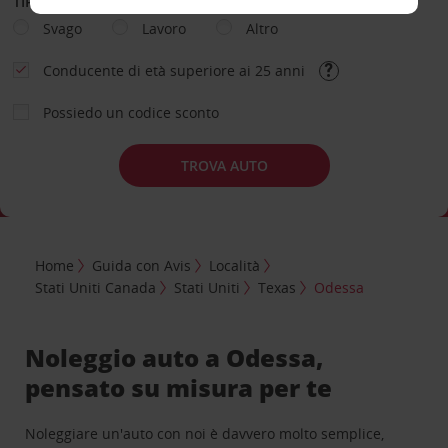
TIPOLOGIA DI NOLEGGIO
Svago
Lavoro
Altro
Conducente di età superiore ai 25 anni
Possiedo un codice sconto
TROVA AUTO
Home
Guida con Avis
Località
Stati Uniti Canada
Stati Uniti
Texas
Odessa
Noleggio auto a Odessa,
pensato su misura per te
Noleggiare un'auto con noi è davvero molto semplice,