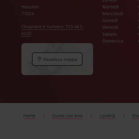
Houston
Martedì
77024
Mercoledì
Giovedì
Chiamare il numero: 713-461-
Venerdì
6220
Sabato
Domenica
Visualizza mappa
Home
Guida con Avis
Località
Sta