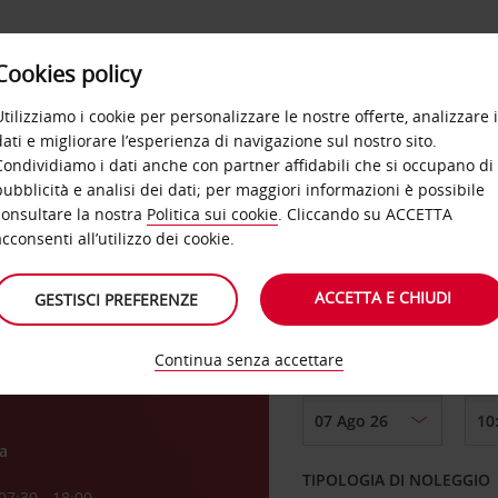
Cookies policy
OFFERTE
SELF SERVICE
PRODOTTI
DE
Utilizziamo i cookie per personalizzare le nostre offerte, analizzare i
dati e migliorare l’esperienza di navigazione sul nostro sito.
Condividiamo i dati anche con partner affidabili che si occupano di
pubblicità e analisi dei dati; per maggiori informazioni è possibile
consultare la nostra
Politica sui cookie
. Cliccando su ACCETTA
RITIRO DA
acconsenti all’utilizzo dei cookie.
ial
ACCETTA E CHIUDI
GESTISCI PREFERENZE
Scegli una località di
Continua senza accettare
DAL GIORNO
a
TIPOLOGIA DI NOLEGGIO
07:30 - 18:00