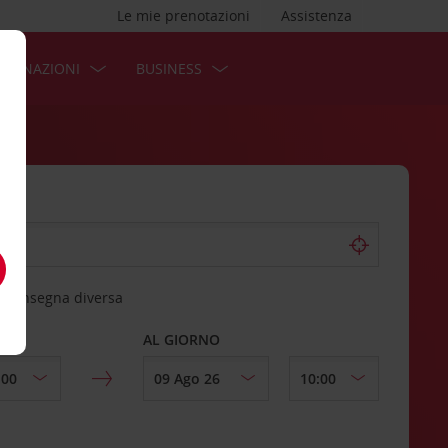
Le mie prenotazioni
Assistenza
STINAZIONI
BUSINESS
 riconsegna diversa
AL GIORNO