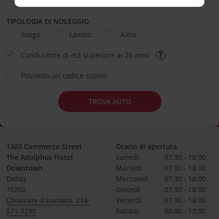
TIPOLOGIA DI NOLEGGIO
Svago
Lavoro
Altro
Conducente di età superiore ai 25 anni
Possiedo un codice sconto
TROVA AUTO
1303 Commerce Street
Orario di apertura
The Adolphus Hotel
Lunedì
07:30 - 18:00
Downtown
Martedì
07:30 - 18:00
Dallas
Mercoledì
07:30 - 18:00
75202
Giovedì
07:30 - 18:00
Chiamare il numero: 214-
Venerdì
07:30 - 18:00
571-9290
Sabato
08:00 - 13:00