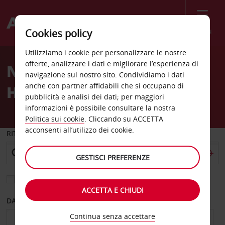
Menù
Cookies policy
Welcome
Utilizziamo i cookie per personalizzare le nostre
to
offerte, analizzare i dati e migliorare l’esperienza di
Noleggio auto Adolphus
Avis
navigazione sul nostro sito. Condividiamo i dati
anche con partner affidabili che si occupano di
Hotel centro città
pubblicità e analisi dei dati; per maggiori
informazioni è possibile consultare la nostra
Politica sui cookie
. Cliccando su ACCETTA
acconsenti all’utilizzo dei cookie.
RITIRO DA
GESTISCI PREFERENZE
Scegli una località di riconsegna diversa
ACCETTA E CHIUDI
DAL GIORNO
AL GIORNO
Continua senza accettare