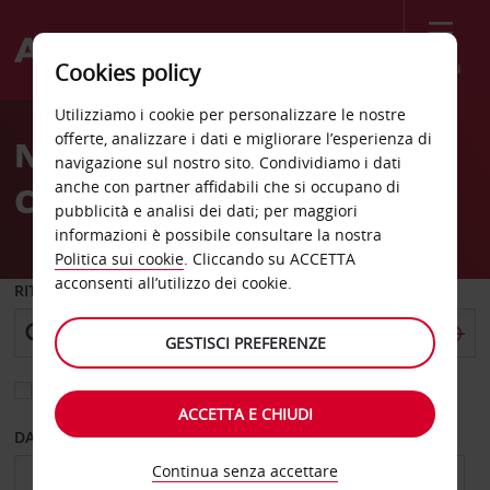
Menù
Cookies policy
Welcome
Utilizziamo i cookie per personalizzare le nostre
to
offerte, analizzare i dati e migliorare l’esperienza di
Noleggio auto Corpus
Avis
navigazione sul nostro sito. Condividiamo i dati
anche con partner affidabili che si occupano di
Christi
pubblicità e analisi dei dati; per maggiori
informazioni è possibile consultare la nostra
Politica sui cookie
. Cliccando su ACCETTA
acconsenti all’utilizzo dei cookie.
RITIRO DA
GESTISCI PREFERENZE
Scegli una località di riconsegna diversa
ACCETTA E CHIUDI
DAL GIORNO
AL GIORNO
Continua senza accettare