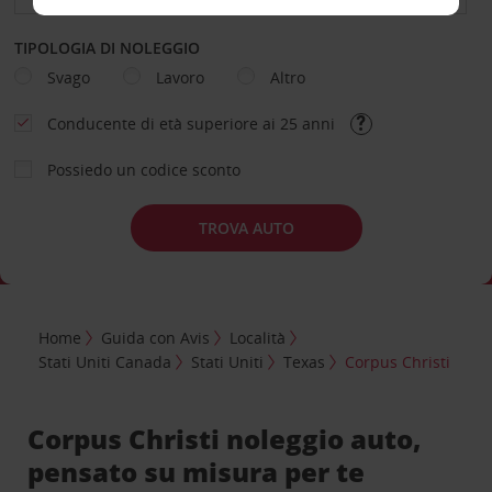
TIPOLOGIA DI NOLEGGIO
Svago
Lavoro
Altro
Conducente di età superiore ai 25 anni
Possiedo un codice sconto
TROVA AUTO
Home
Guida con Avis
Località
Stati Uniti Canada
Stati Uniti
Texas
Corpus Christi
Corpus Christi noleggio auto,
pensato su misura per te