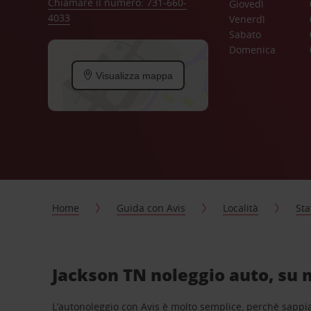
Chiamare il numero: 731-660-
Giovedì
4033
Venerdì
Sabato
Domenica
Visualizza mappa
Home
Guida con Avis
Località
Sta
Jackson TN noleggio auto, su 
L’autonoleggio con Avis è molto semplice, perchè sappiam