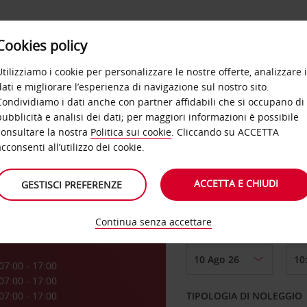
Cookies policy
OFFERTE
SELF SERVICE
PRODOTTI
DE
Utilizziamo i cookie per personalizzare le nostre offerte, analizzare i
dati e migliorare l’esperienza di navigazione sul nostro sito.
Condividiamo i dati anche con partner affidabili che si occupano di
pubblicità e analisi dei dati; per maggiori informazioni è possibile
consultare la nostra
Politica sui cookie
. Cliccando su ACCETTA
RITIRO DA
acconsenti all’utilizzo dei cookie.
ACCETTA E CHIUDI
GESTISCI PREFERENZE
Scegli una località di
Continua senza accettare
DAL GIORNO
a
07:00 - 17:00
07:00 - 17:00
07:00 - 17:00
TIPOLOGIA DI NOLEGGIO