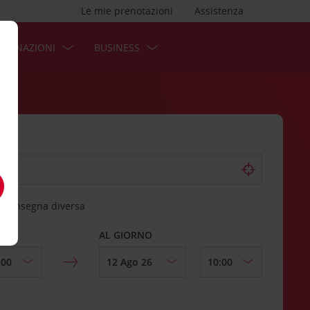
Le mie prenotazioni
Assistenza
STINAZIONI
BUSINESS
 riconsegna diversa
AL GIORNO