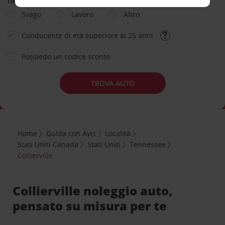
TIPOLOGIA DI NOLEGGIO
Svago
Lavoro
Altro
Conducente di età superiore ai 25 anni
Possiedo un codice sconto
TROVA AUTO
Home
Guida con Avis
Località
Stati Uniti Canada
Stati Uniti
Tennessee
Collierville
Collierville noleggio auto,
pensato su misura per te