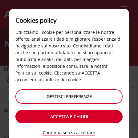
Menù
Cookies policy
Welcome
Utilizziamo i cookie per personalizzare le nostre
to
offerte, analizzare i dati e migliorare l’esperienza di
Noleggio auto Collierville
Avis
navigazione sul nostro sito. Condividiamo i dati
anche con partner affidabili che si occupano di
pubblicità e analisi dei dati; per maggiori
informazioni è possibile consultare la nostra
RITIRO DA
Politica sui cookie
. Cliccando su ACCETTA
acconsenti all’utilizzo dei cookie.
GESTISCI PREFERENZE
Scegli una località di riconsegna diversa
DAL GIORNO
AL GIORNO
ACCETTA E CHIUDI
Continua senza accettare