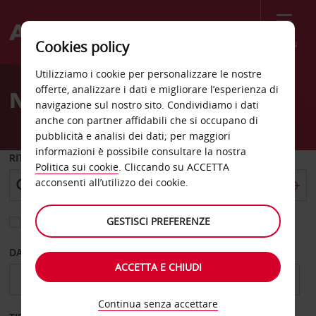
Menù
Cookies policy
Welcome
Utilizziamo i cookie per personalizzare le nostre
to
offerte, analizzare i dati e migliorare l’esperienza di
Noleggio auto Blountville
Avis
navigazione sul nostro sito. Condividiamo i dati
anche con partner affidabili che si occupano di
pubblicità e analisi dei dati; per maggiori
informazioni è possibile consultare la nostra
RITIRO DA
Politica sui cookie
. Cliccando su ACCETTA
acconsenti all’utilizzo dei cookie.
GESTISCI PREFERENZE
Scegli una località di riconsegna diversa
DAL GIORNO
AL GIORNO
ACCETTA E CHIUDI
Continua senza accettare