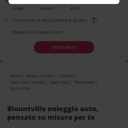
TIPOLOGIA DI NOLEGGIO
Svago
Lavoro
Altro
Conducente di età superiore ai 25 anni
Possiedo un codice sconto
TROVA AUTO
Home
Guida con Avis
Località
Stati Uniti Canada
Stati Uniti
Tennessee
Blountville
Blountville noleggio auto,
pensato su misura per te