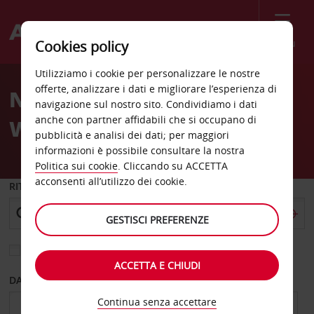
Menù
Cookies policy
Welcome
Utilizziamo i cookie per personalizzare le nostre
to
offerte, analizzare i dati e migliorare l’esperienza di
Noleggio auto
Avis
navigazione sul nostro sito. Condividiamo i dati
anche con partner affidabili che si occupano di
Williamsport
pubblicità e analisi dei dati; per maggiori
informazioni è possibile consultare la nostra
Politica sui cookie
. Cliccando su ACCETTA
acconsenti all’utilizzo dei cookie.
RITIRO DA
GESTISCI PREFERENZE
Scegli una località di riconsegna diversa
ACCETTA E CHIUDI
DAL GIORNO
AL GIORNO
Continua senza accettare