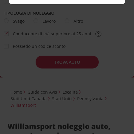
TIPOLOGIA DI NOLEGGIO
Svago
Lavoro
Altro
Conducente di età superiore ai 25 anni
Possiedo un codice sconto
TROVA AUTO
Home
Guida con Avis
Località
Stati Uniti Canada
Stati Uniti
Pennsylvania
Williamsport
Williamsport noleggio auto,