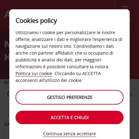
Menù
Cookies policy
Welcome
Utilizziamo i cookie per personalizzare le nostre
to
offerte, analizzare i dati e migliorare l’esperienza di
Noleggio auto Pleasant
Avis
navigazione sul nostro sito. Condividiamo i dati
anche con partner affidabili che si occupano di
Hills
pubblicità e analisi dei dati; per maggiori
informazioni è possibile consultare la nostra
Politica sui cookie
. Cliccando su ACCETTA
acconsenti all’utilizzo dei cookie.
RITIRO DA
GESTISCI PREFERENZE
Scegli una località di riconsegna diversa
ACCETTA E CHIUDI
DAL GIORNO
AL GIORNO
Continua senza accettare