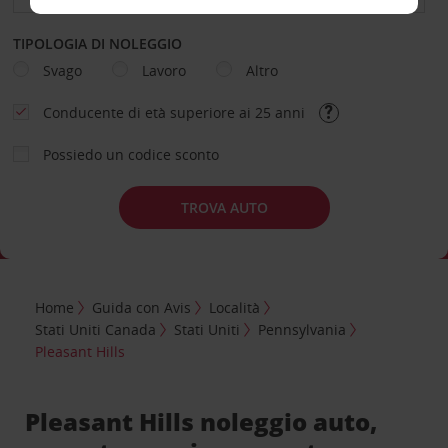
TIPOLOGIA DI NOLEGGIO
Svago
Lavoro
Altro
Conducente di età superiore ai 25 anni
Possiedo un codice sconto
TROVA AUTO
Home
Guida con Avis
Località
Stati Uniti Canada
Stati Uniti
Pennsylvania
Pleasant Hills
Pleasant Hills noleggio auto,