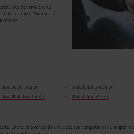
perché desideriamo che tu
ico della strada. Ovunque ti
 il mondo.
lphia 30 Str Station
Philadelphia Arch Str
lphia Phila Hyatt Hotel
Philadelphia Sears
celto. Che tu stia cercando una deliziosa compatta per una gita in c
amo l'auto che fa per te.