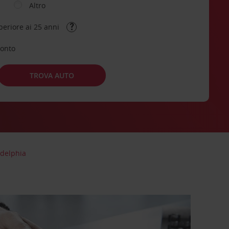
Altro
periore ai 25 anni
conto
TROVA AUTO
adelphia