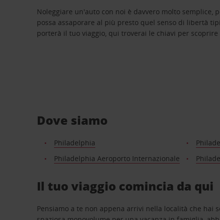
Noleggiare un'auto con noi è davvero molto semplice, 
possa assaporare al più presto quel senso di libertà tip
porterà il tuo viaggio, qui troverai le chiavi per scoprire
Dove siamo
Philadelphia
Philade
Philadelphia Aeroporto Internazionale
Philade
Il tuo viaggio comincia da qui
Pensiamo a te non appena arrivi nella località che hai s
spaziosa monovolume per una vacanza in famiglia, abbi