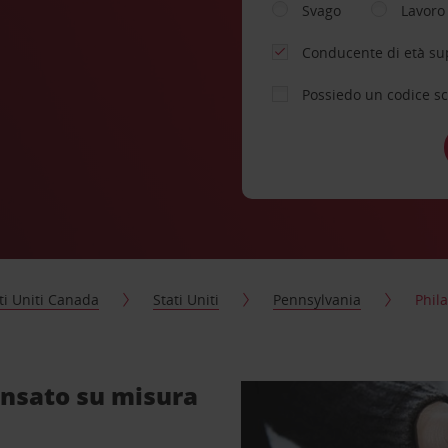
Svago
Lavoro
Conducente di età su
Possiedo un codice s
ti Uniti Canada
Stati Uniti
Pennsylvania
Phil
ensato su misura