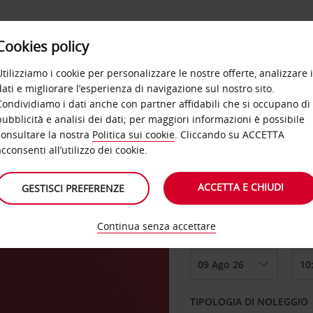
Cookies policy
OFFERTE
SELF SERVICE
PRODOTTI
DE
Utilizziamo i cookie per personalizzare le nostre offerte, analizzare i
dati e migliorare l’esperienza di navigazione sul nostro sito.
Condividiamo i dati anche con partner affidabili che si occupano di
pubblicità e analisi dei dati; per maggiori informazioni è possibile
consultare la nostra
Politica sui cookie
. Cliccando su ACCETTA
RITIRO DA
acconsenti all’utilizzo dei cookie.
ACCETTA E CHIUDI
GESTISCI PREFERENZE
Scegli una località di
Continua senza accettare
DAL GIORNO
TIPOLOGIA DI NOLEGGIO