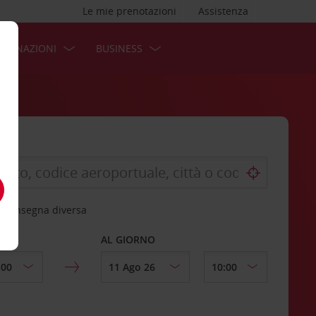
Le mie prenotazioni
Assistenza
STINAZIONI
BUSINESS
 riconsegna diversa
AL GIORNO