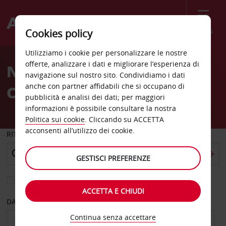
Menù
Cookies policy
Welcome
Utilizziamo i cookie per personalizzare le nostre
to
offerte, analizzare i dati e migliorare l’esperienza di
Noleggio auto Bala
Avis
navigazione sul nostro sito. Condividiamo i dati
anche con partner affidabili che si occupano di
Cynwyd
pubblicità e analisi dei dati; per maggiori
informazioni è possibile consultare la nostra
Politica sui cookie
. Cliccando su ACCETTA
acconsenti all’utilizzo dei cookie.
RITIRO DA
GESTISCI PREFERENZE
Scegli una località di riconsegna diversa
ACCETTA E CHIUDI
DAL GIORNO
AL GIORNO
Continua senza accettare