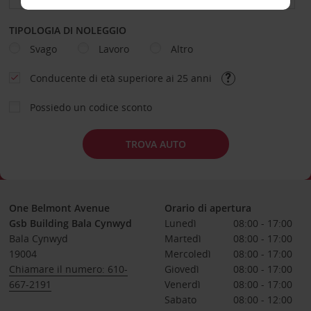
TIPOLOGIA DI NOLEGGIO
Svago
Lavoro
Altro
Conducente di età superiore ai 25 anni
Possiedo un codice sconto
TROVA AUTO
One Belmont Avenue
Orario di apertura
Gsb Building Bala Cynwyd
Lunedì
08:00 - 17:00
Bala Cynwyd
Martedì
08:00 - 17:00
19004
Mercoledì
08:00 - 17:00
Chiamare il numero: 610-
Giovedì
08:00 - 17:00
667-2191
Venerdì
08:00 - 17:00
Sabato
08:00 - 12:00