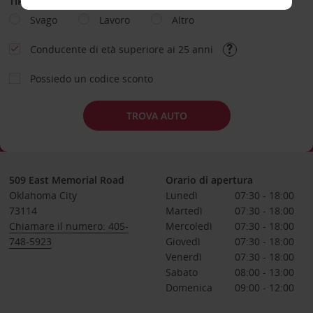
TIPOLOGIA DI NOLEGGIO
Svago
Lavoro
Altro
Conducente di età superiore ai 25 anni
Possiedo un codice sconto
TROVA AUTO
509 East Memorial Road
Orario di apertura
Oklahoma City
Lunedì
07:30 - 18:00
73114
Martedì
07:30 - 18:00
Chiamare il numero: 405-
Mercoledì
07:30 - 18:00
748-5923
Giovedì
07:30 - 18:00
Venerdì
07:30 - 18:00
Sabato
08:00 - 13:00
Domenica
09:00 - 12:00