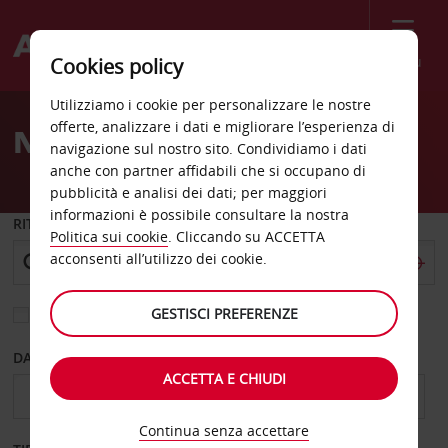
Menù
Cookies policy
Welcome
Utilizziamo i cookie per personalizzare le nostre
to
offerte, analizzare i dati e migliorare l’esperienza di
Noleggio auto Edmond
Avis
navigazione sul nostro sito. Condividiamo i dati
anche con partner affidabili che si occupano di
pubblicità e analisi dei dati; per maggiori
informazioni è possibile consultare la nostra
RITIRO DA
Politica sui cookie
. Cliccando su ACCETTA
acconsenti all’utilizzo dei cookie.
GESTISCI PREFERENZE
Scegli una località di riconsegna diversa
DAL GIORNO
AL GIORNO
ACCETTA E CHIUDI
Continua senza accettare