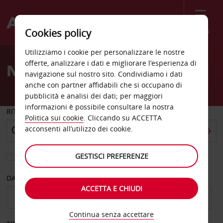
Menù
Cookies policy
Welcome
Utilizziamo i cookie per personalizzare le nostre
to
offerte, analizzare i dati e migliorare l’esperienza di
Noleggio auto Vienna
Avis
navigazione sul nostro sito. Condividiamo i dati
anche con partner affidabili che si occupano di
pubblicità e analisi dei dati; per maggiori
informazioni è possibile consultare la nostra
RITIRO DA
Politica sui cookie
. Cliccando su ACCETTA
acconsenti all’utilizzo dei cookie.
GESTISCI PREFERENZE
Scegli una località di riconsegna diversa
DAL GIORNO
AL GIORNO
ACCETTA E CHIUDI
Continua senza accettare