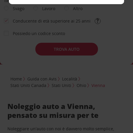
TIPOLOGIA DI NOLEGGIO
Svago
Lavoro
Altro
Conducente di età superiore ai 25 anni
Possiedo un codice sconto
TROVA AUTO
Home
Guida con Avis
Località
Stati Uniti Canada
Stati Uniti
Ohio
Vienna
Noleggio auto a Vienna,
pensato su misura per te
Noleggiare un'auto con noi è davvero molto semplice,