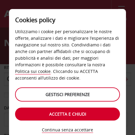
Menù
Cookies policy
Welcome
Utilizziamo i cookie per personalizzare le nostre
to
offerte, analizzare i dati e migliorare l’esperienza di
Noleggio auto Columbus
Avis
navigazione sul nostro sito. Condividiamo i dati
anche con partner affidabili che si occupano di
pubblicità e analisi dei dati; per maggiori
informazioni è possibile consultare la nostra
RITIRO DA
Politica sui cookie
. Cliccando su ACCETTA
acconsenti all’utilizzo dei cookie.
GESTISCI PREFERENZE
Scegli una località di riconsegna diversa
DAL GIORNO
AL GIORNO
ACCETTA E CHIUDI
Continua senza accettare