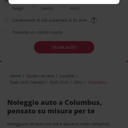
TIPOLOGIA DI NOLEGGIO
Svago
Lavoro
Altro
Conducente di età superiore ai 25 anni
Possiedo un codice sconto
TROVA AUTO
Home
Guida con Avis
Località
Stati Uniti Canada
Stati Uniti
Ohio
Columbus
Noleggio auto a Columbus,
pensato su misura per te
Noleggiare un'auto con noi è davvero molto semplice,