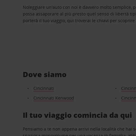
Noleggiare un'auto con noi è davvero molto semplice, 
possa assaporare al più presto quel senso di libertà tip
porterà il tuo viaggio, qui troverai le chiavi per scoprire
Dove siamo
Cincinnati
Cincinn
Cincinnati Kenwood
Cincinn
Il tuo viaggio comincia da qui
Pensiamo a te non appena arrivi nella località che hai s
spaziosa monovolume per una vacanza in famiglia, abbi