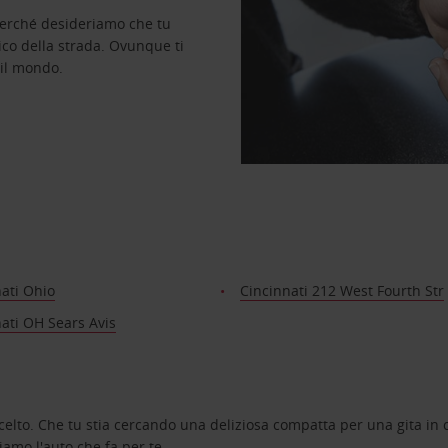
perché desideriamo che tu
ico della strada. Ovunque ti
 il mondo.
ati Ohio
Cincinnati 212 West Fourth Str
ati OH Sears Avis
celto. Che tu stia cercando una deliziosa compatta per una gita in c
amo l'auto che fa per te.