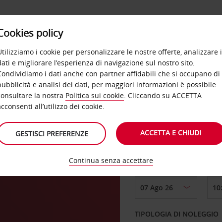
Cookies policy
OFFERTE
SELF SERVICE
PRODOTTI
DE
Utilizziamo i cookie per personalizzare le nostre offerte, analizzare i
dati e migliorare l’esperienza di navigazione sul nostro sito.
Condividiamo i dati anche con partner affidabili che si occupano di
pubblicità e analisi dei dati; per maggiori informazioni è possibile
consultare la nostra
Politica sui cookie
. Cliccando su ACCETTA
RITIRO DA
acconsenti all’utilizzo dei cookie.
ACCETTA E CHIUDI
GESTISCI PREFERENZE
Scegli una località di
Continua senza accettare
DAL GIORNO
TIPOLOGIA DI NOLEGGIO