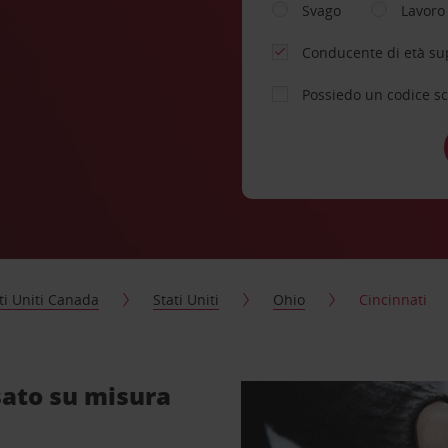
Svago
Lavoro
Conducente di età su
Possiedo un codice s
ti Uniti Canada
Stati Uniti
Ohio
Cincinnati
sato su misura