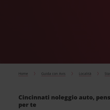
Home
Guida con Avis
Località
Sta
Cincinnati noleggio auto, pen
per te