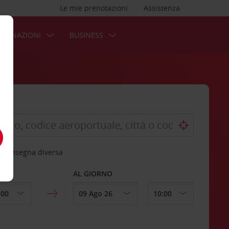
Le mie prenotazioni
Assistenza
STINAZIONI
BUSINESS
 riconsegna diversa
AL GIORNO