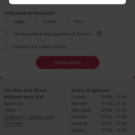
TIPOLOGIA DI NOLEGGIO
Svago
Lavoro
Altro
Conducente di età superiore ai 25 anni
Possiedo un codice sconto
TROVA AUTO
220 West 31st Street
Orario di apertura
Midtown West 31st
Lunedì
07:00 - 21:00
New York
Martedì
07:00 - 21:00
10001
Mercoledì
07:00 - 21:00
Chiamare il numero: 646-
Giovedì
07:00 - 21:00
733-5995
Venerdì
07:00 - 21:00
Sabato
07:00 - 15:00