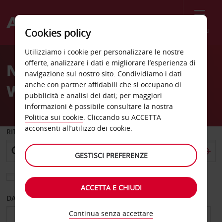
Menù
Cookies policy
Welcome
Utilizziamo i cookie per personalizzare le nostre
to
offerte, analizzare i dati e migliorare l’esperienza di
Noleggio auto New York
Avis
navigazione sul nostro sito. Condividiamo i dati
anche con partner affidabili che si occupano di
West 31st Street
pubblicità e analisi dei dati; per maggiori
informazioni è possibile consultare la nostra
Politica sui cookie
. Cliccando su ACCETTA
acconsenti all’utilizzo dei cookie.
RITIRO DA
GESTISCI PREFERENZE
Scegli una località di riconsegna diversa
ACCETTA E CHIUDI
DAL GIORNO
AL GIORNO
Continua senza accettare