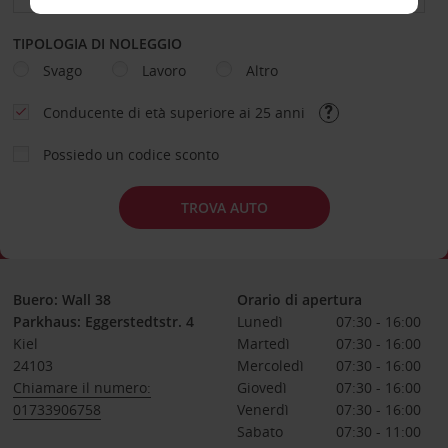
TIPOLOGIA DI NOLEGGIO
Svago
Lavoro
Altro
Conducente di età superiore ai 25 anni
Possiedo un codice sconto
TROVA AUTO
Buero: Wall 38
Orario di apertura
Parkhaus: Eggerstedtstr. 4
Lunedì
07:30 - 16:00
Kiel
Martedì
07:30 - 16:00
24103
Mercoledì
07:30 - 16:00
Chiamare il numero:
Giovedì
07:30 - 16:00
01733906758
Venerdì
07:30 - 16:00
Sabato
07:30 - 11:00