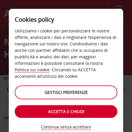
Menù
Cookies policy
Welcome
Utilizziamo i cookie per personalizzare le nostre
to
offerte, analizzare i dati e migliorare l’esperienza di
Noleggio auto New
Avis
navigazione sul nostro sito. Condividiamo i dati
anche con partner affidabili che si occupano di
Hampton
pubblicità e analisi dei dati; per maggiori
informazioni è possibile consultare la nostra
Politica sui cookie
. Cliccando su ACCETTA
acconsenti all’utilizzo dei cookie.
RITIRO DA
GESTISCI PREFERENZE
Scegli una località di riconsegna diversa
ACCETTA E CHIUDI
DAL GIORNO
AL GIORNO
Continua senza accettare