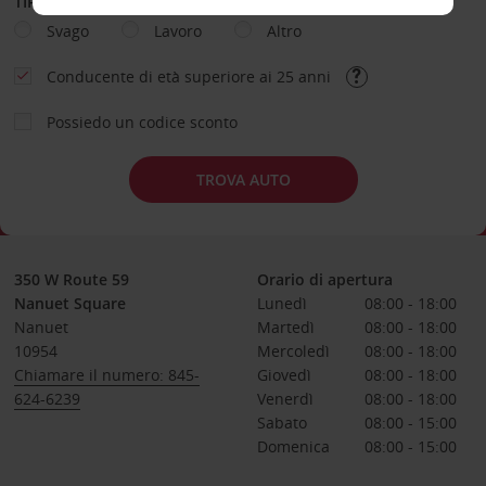
TIPOLOGIA DI NOLEGGIO
Svago
Lavoro
Altro
Conducente di età superiore ai 25 anni
Possiedo un codice sconto
TROVA AUTO
350 W Route 59
Orario di apertura
Nanuet Square
Lunedì
08:00 - 18:00
Nanuet
Martedì
08:00 - 18:00
10954
Mercoledì
08:00 - 18:00
Chiamare il numero: 845-
Giovedì
08:00 - 18:00
624-6239
Venerdì
08:00 - 18:00
Sabato
08:00 - 15:00
Domenica
08:00 - 15:00