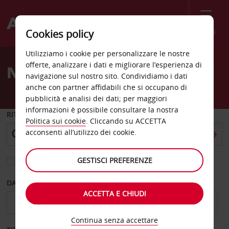
Menù
Cookies policy
Welcome
Utilizziamo i cookie per personalizzare le nostre
to
offerte, analizzare i dati e migliorare l’esperienza di
Noleggio auto Nanuet
Avis
navigazione sul nostro sito. Condividiamo i dati
anche con partner affidabili che si occupano di
pubblicità e analisi dei dati; per maggiori
informazioni è possibile consultare la nostra
RITIRO DA
Politica sui cookie
. Cliccando su ACCETTA
acconsenti all’utilizzo dei cookie.
GESTISCI PREFERENZE
Scegli una località di riconsegna diversa
DAL GIORNO
AL GIORNO
ACCETTA E CHIUDI
Continua senza accettare