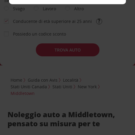
TIPOLOGIA DI NOLEGGIO
Svago
Lavoro
Altro
Conducente di età superiore ai 25 anni
Possiedo un codice sconto
TROVA AUTO
Home
Guida con Avis
Località
Stati Uniti Canada
Stati Uniti
New York
Middletown
Noleggio auto a Middletown,
pensato su misura per te