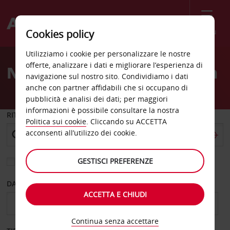
Menù
Cookies policy
Welcome
Utilizziamo i cookie per personalizzare le nostre
to
offerte, analizzare i dati e migliorare l’esperienza di
Noleggio auto Middletown
Avis
navigazione sul nostro sito. Condividiamo i dati
anche con partner affidabili che si occupano di
pubblicità e analisi dei dati; per maggiori
informazioni è possibile consultare la nostra
RITIRO DA
Politica sui cookie
. Cliccando su ACCETTA
acconsenti all’utilizzo dei cookie.
GESTISCI PREFERENZE
Scegli una località di riconsegna diversa
DAL GIORNO
AL GIORNO
ACCETTA E CHIUDI
Continua senza accettare