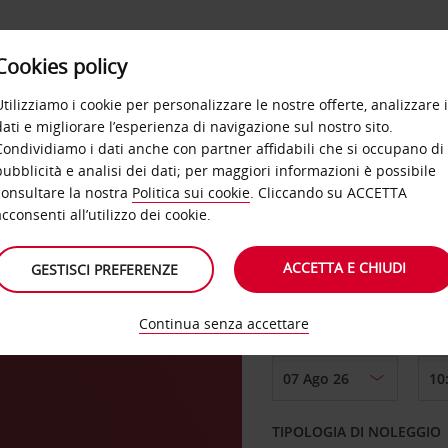
Cookies policy
OFFERTE
SELF SERVICE
PRODOTTI
DE
Utilizziamo i cookie per personalizzare le nostre offerte, analizzare i
dati e migliorare l’esperienza di navigazione sul nostro sito.
Condividiamo i dati anche con partner affidabili che si occupano di
pubblicità e analisi dei dati; per maggiori informazioni è possibile
consultare la nostra
Politica sui cookie
. Cliccando su ACCETTA
RITIRO DA
acconsenti all’utilizzo dei cookie.
ACCETTA E CHIUDI
GESTISCI PREFERENZE
Scegli una località di
Continua senza accettare
DAL GIORNO
TIPOLOGIA DI NOLEGGIO