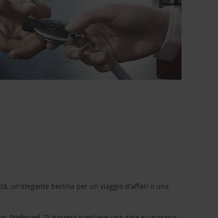
tà, un'elegante berlina per un viaggio d'affari o una
vis Preferred
. Ti basterà scegliere una data e un'orario,