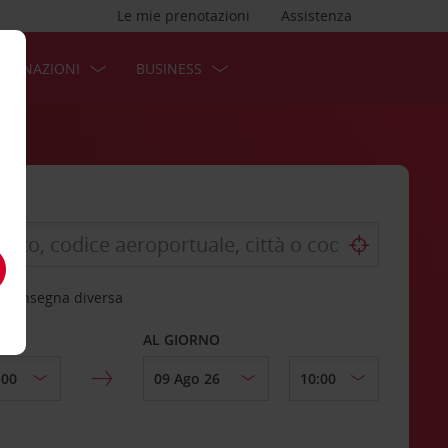
Le mie prenotazioni
Assistenza
STINAZIONI
BUSINESS
 riconsegna diversa
AL GIORNO