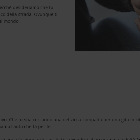
perché desideriamo che tu
ico della strada. Ovunque ti
 il mondo.
ivo. Che tu stia cercando una deliziosa compatta per una gita in cit
amo l'auto che fa per te.
tegoria (e giorni extra gratis) iscrivendosi al programma fedeltà
A