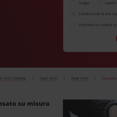
Svago
Lavoro
Conducente di età su
Possiedo un codice s
ti Uniti Canada
Stati Uniti
New York
Horsehe
nsato su misura