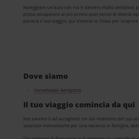
Noleggiare un'auto con noi è davvero molto semplice, 
possa assaporare al più presto quel senso di libertà tip
porterà il tuo viaggio, qui troverai le chiavi per scoprire
Dove siamo
Horseheads Aeroporto
Il tuo viaggio comincia da qui
Noi saremo lì ad accoglierti sin dal momento del tuo arr
spaziosa monovolume per una vacanza in famiglia, abbi
Chi noleggia di frequente può ottenere un upgrade di ca