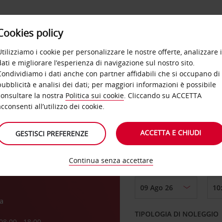
Cookies policy
OFFERTE
SELF SERVICE
PRODOTTI
DE
Utilizziamo i cookie per personalizzare le nostre offerte, analizzare i
dati e migliorare l’esperienza di navigazione sul nostro sito.
Condividiamo i dati anche con partner affidabili che si occupano di
pubblicità e analisi dei dati; per maggiori informazioni è possibile
consultare la nostra
Politica sui cookie
. Cliccando su ACCETTA
RITIRO DA
acconsenti all’utilizzo dei cookie.
s
ACCETTA E CHIUDI
GESTISCI PREFERENZE
Scegli una località di
Continua senza accettare
DAL GIORNO
a
TIPOLOGIA DI NOLEGGIO
08:00 - 18:00