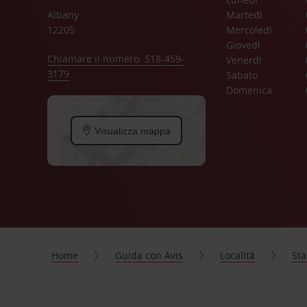
Albany
Martedì
12205
Mercoledì
Giovedì
Chiamare il numero: 518-459-
Venerdì
3179
Sabato
Domenica
Visualizza mappa
Home
Guida con Avis
Località
Sta