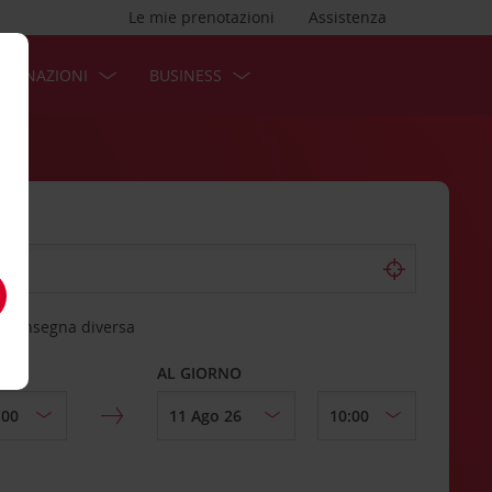
Le mie prenotazioni
Assistenza
STINAZIONI
BUSINESS
 riconsegna diversa
AL GIORNO