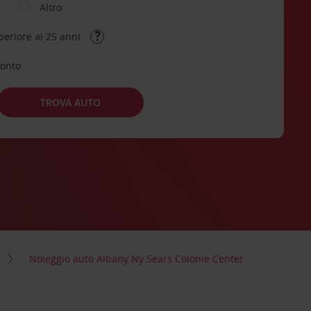
Altro
periore ai 25 anni
conto
TROVA AUTO
Noleggio auto Albany Ny Sears Colonie Center