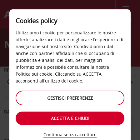
Menù
Cookies policy
Welcome
Utilizziamo i cookie per personalizzare le nostre
to
offerte, analizzare i dati e migliorare l’esperienza di
Noleggio auto Trenton
Avis
navigazione sul nostro sito. Condividiamo i dati
anche con partner affidabili che si occupano di
pubblicità e analisi dei dati; per maggiori
informazioni è possibile consultare la nostra
RITIRO DA
Politica sui cookie
. Cliccando su ACCETTA
acconsenti all’utilizzo dei cookie.
GESTISCI PREFERENZE
Scegli una località di riconsegna diversa
DAL GIORNO
AL GIORNO
ACCETTA E CHIUDI
Continua senza accettare