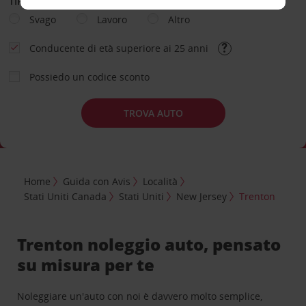
TIPOLOGIA DI NOLEGGIO
Svago
Lavoro
Altro
Conducente di età superiore ai 25 anni
Possiedo un codice sconto
TROVA AUTO
Home
Guida con Avis
Località
Stati Uniti Canada
Stati Uniti
New Jersey
Trenton
Trenton noleggio auto, pensato
su misura per te
Noleggiare un'auto con noi è davvero molto semplice,