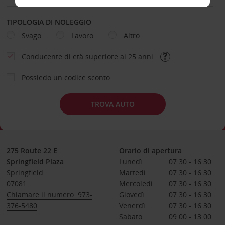
TIPOLOGIA DI NOLEGGIO
Svago
Lavoro
Altro
Conducente di età superiore ai 25 anni
Possiedo un codice sconto
TROVA AUTO
275 Route 22 E
Orario di apertura
Springfield Plaza
Lunedì
07:30 - 16:30
Springfield
Martedì
07:30 - 16:30
07081
Mercoledì
07:30 - 16:30
Chiamare il numero: 973-
Giovedì
07:30 - 16:30
376-5480
Venerdì
07:30 - 16:30
Sabato
09:00 - 13:00