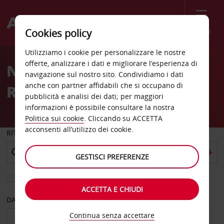
Menù
Cookies policy
Welcome
Utilizziamo i cookie per personalizzare le nostre
to
offerte, analizzare i dati e migliorare l’esperienza di
Noleggio auto Springfield
Avis
navigazione sul nostro sito. Condividiamo i dati
anche con partner affidabili che si occupano di
Route 22 East
pubblicità e analisi dei dati; per maggiori
informazioni è possibile consultare la nostra
Politica sui cookie
. Cliccando su ACCETTA
acconsenti all’utilizzo dei cookie.
RITIRO DA
GESTISCI PREFERENZE
Scegli una località di riconsegna diversa
ACCETTA E CHIUDI
DAL GIORNO
AL GIORNO
Continua senza accettare