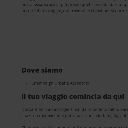
possa assaporare al più presto quel senso di libertà tip
porterà il tuo viaggio, qui troverai le chiavi per scoprire
Dove siamo
Champaign Urbana Aeroporto
Il tuo viaggio comincia da qui
Noi saremo lì ad accoglierti sin dal momento del tuo arr
spaziosa monovolume per una vacanza in famiglia, abbi
Chi noleggia di frequente può ottenere un upgrade di ca