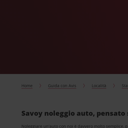
Home
Guida con Avis
Località
Sta
Savoy noleggio auto, pensato 
Noleggiare un'auto con noi è davvero molto semplice, 