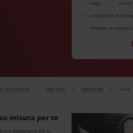
Svago
Lavoro
Conducente di età su
Possiedo un codice s
ti Uniti Canada
Stati Uniti
New Jersey
Savoy
su misura per te
perché desideriamo che tu