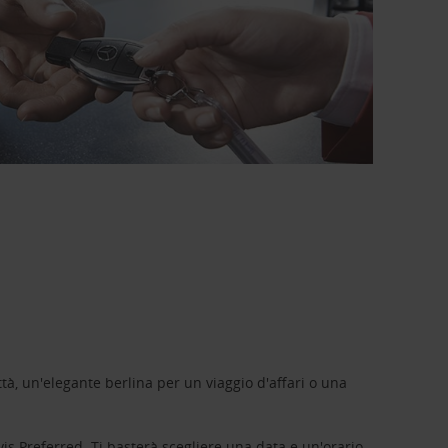
tà, un'elegante berlina per un viaggio d'affari o una
vis Preferred
. Ti basterà scegliere una data e un'orario,