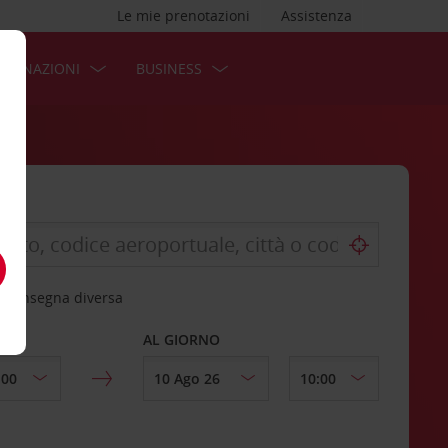
Le mie prenotazioni
Assistenza
STINAZIONI
BUSINESS
 riconsegna diversa
AL GIORNO