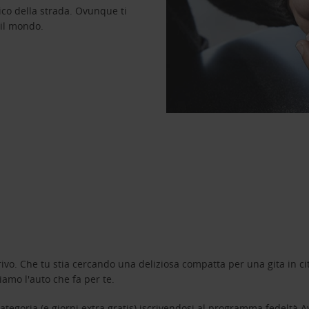
ico della strada. Ovunque ti
 il mondo.
ivo. Che tu stia cercando una deliziosa compatta per una gita in cit
amo l'auto che fa per te.
tegoria (e giorni extra gratis) iscrivendosi al programma fedeltà
A