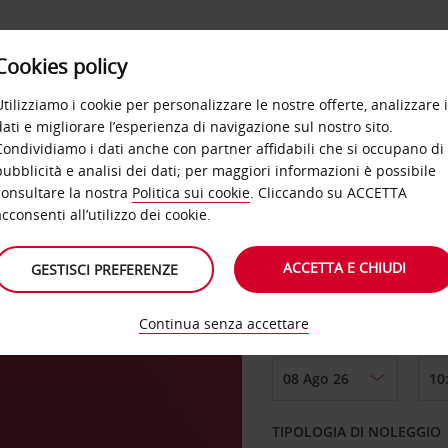
Cookies policy
OFFERTE
SELF SERVICE
PRODOTTI
DE
Utilizziamo i cookie per personalizzare le nostre offerte, analizzare i
dati e migliorare l’esperienza di navigazione sul nostro sito.
Condividiamo i dati anche con partner affidabili che si occupano di
pubblicità e analisi dei dati; per maggiori informazioni è possibile
consultare la nostra
Politica sui cookie
. Cliccando su ACCETTA
RITIRO DA
acconsenti all’utilizzo dei cookie.
ACCETTA E CHIUDI
GESTISCI PREFERENZE
Scegli una località di
Continua senza accettare
DAL GIORNO
TIPOLOGIA DI NOLEGGIO