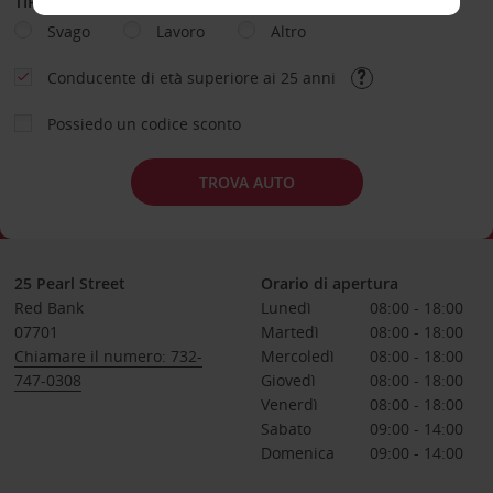
TIPOLOGIA DI NOLEGGIO
Svago
Lavoro
Altro
Conducente di età superiore ai 25 anni
Possiedo un codice sconto
TROVA AUTO
25 Pearl Street
Orario di apertura
Red Bank
Lunedì
08:00 - 18:00
07701
Martedì
08:00 - 18:00
Chiamare il numero: 732-
Mercoledì
08:00 - 18:00
747-0308
Giovedì
08:00 - 18:00
Venerdì
08:00 - 18:00
Sabato
09:00 - 14:00
Domenica
09:00 - 14:00