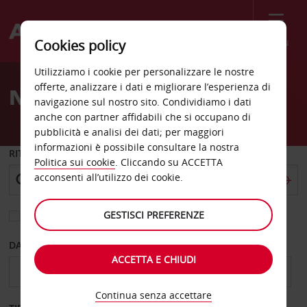
Menù
Cookies policy
Welcome
Utilizziamo i cookie per personalizzare le nostre
to
offerte, analizzare i dati e migliorare l’esperienza di
Noleggio auto Red Bank
Avis
navigazione sul nostro sito. Condividiamo i dati
anche con partner affidabili che si occupano di
pubblicità e analisi dei dati; per maggiori
informazioni è possibile consultare la nostra
RITIRO DA
Politica sui cookie
. Cliccando su ACCETTA
acconsenti all’utilizzo dei cookie.
GESTISCI PREFERENZE
Scegli una località di riconsegna diversa
DAL GIORNO
AL GIORNO
ACCETTA E CHIUDI
Continua senza accettare