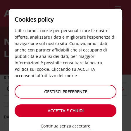
Menù
Cookies policy
Welcome
Utilizziamo i cookie per personalizzare le nostre
to
offerte, analizzare i dati e migliorare l’esperienza di
Noleggio auto Princeton
Avis
navigazione sul nostro sito. Condividiamo i dati
anche con partner affidabili che si occupano di
Larry's Sunoco
pubblicità e analisi dei dati; per maggiori
informazioni è possibile consultare la nostra
Politica sui cookie
. Cliccando su ACCETTA
acconsenti all’utilizzo dei cookie.
RITIRO DA
GESTISCI PREFERENZE
Scegli una località di riconsegna diversa
ACCETTA E CHIUDI
DAL GIORNO
AL GIORNO
Continua senza accettare