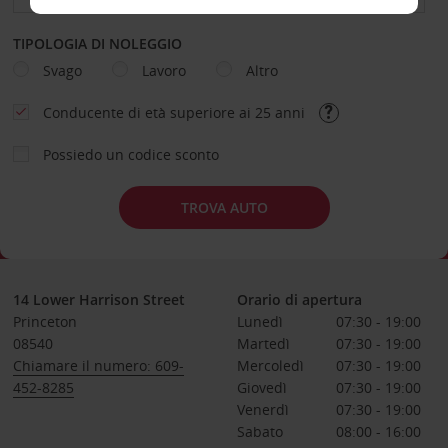
TIPOLOGIA DI NOLEGGIO
Svago
Lavoro
Altro
Conducente di età superiore ai 25 anni
Possiedo un codice sconto
TROVA AUTO
14 Lower Harrison Street
Orario di apertura
Princeton
Lunedì
07:30 - 19:00
08540
Martedì
07:30 - 19:00
Chiamare il numero: 609-
Mercoledì
07:30 - 19:00
452-8285
Giovedì
07:30 - 19:00
Venerdì
07:30 - 19:00
Sabato
08:00 - 16:00