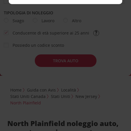
TIPOLOGIA DI NOLEGGIO
Svago
Lavoro
Altro
Conducente di età superiore ai 25 anni
Possiedo un codice sconto
TROVA AUTO
Home
Guida con Avis
Località
Stati Uniti Canada
Stati Uniti
New Jersey
North Plainfield
North Plainfield noleggio auto,