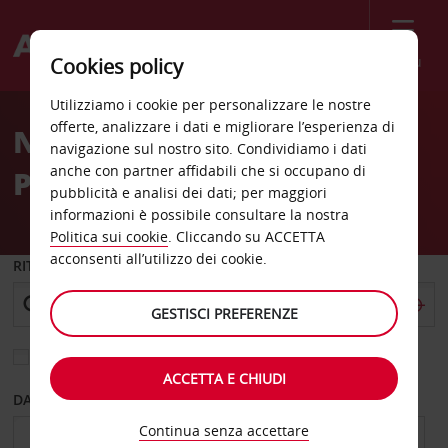
Menù
Cookies policy
Welcome
Utilizziamo i cookie per personalizzare le nostre
to
offerte, analizzare i dati e migliorare l’esperienza di
Noleggio auto North
Avis
navigazione sul nostro sito. Condividiamo i dati
anche con partner affidabili che si occupano di
Plainfield
pubblicità e analisi dei dati; per maggiori
informazioni è possibile consultare la nostra
Politica sui cookie
. Cliccando su ACCETTA
acconsenti all’utilizzo dei cookie.
RITIRO DA
GESTISCI PREFERENZE
Scegli una località di riconsegna diversa
ACCETTA E CHIUDI
DAL GIORNO
AL GIORNO
Continua senza accettare