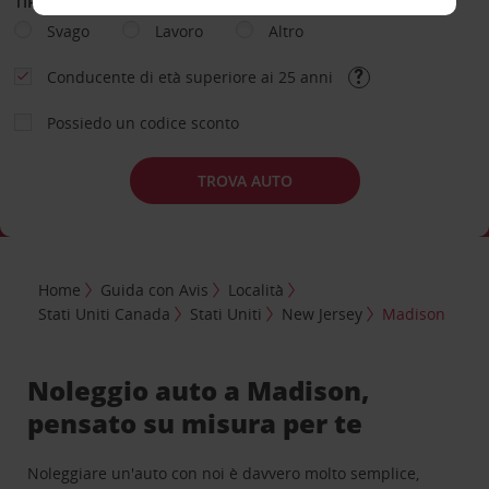
TIPOLOGIA DI NOLEGGIO
Svago
Lavoro
Altro
Conducente di età superiore ai 25 anni
Possiedo un codice sconto
TROVA AUTO
Home
Guida con Avis
Località
Stati Uniti Canada
Stati Uniti
New Jersey
Madison
Noleggio auto a Madison,
pensato su misura per te
Noleggiare un'auto con noi è davvero molto semplice,