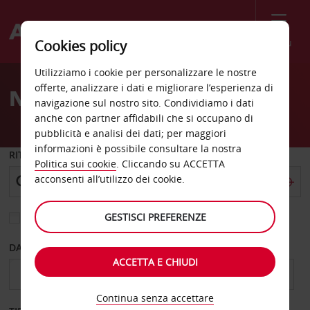
Menù
Cookies policy
Welcome
Utilizziamo i cookie per personalizzare le nostre
to
offerte, analizzare i dati e migliorare l’esperienza di
Noleggio auto Madison
Avis
navigazione sul nostro sito. Condividiamo i dati
anche con partner affidabili che si occupano di
pubblicità e analisi dei dati; per maggiori
informazioni è possibile consultare la nostra
RITIRO DA
Politica sui cookie
. Cliccando su ACCETTA
acconsenti all’utilizzo dei cookie.
GESTISCI PREFERENZE
Scegli una località di riconsegna diversa
DAL GIORNO
AL GIORNO
ACCETTA E CHIUDI
Continua senza accettare