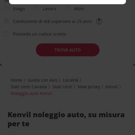
TIPOLOGIA DI NOLEGGIO
Svago
Lavoro
Altro
Conducente di età superiore ai 25 anni
Possiedo un codice sconto
TROVA AUTO
Home
Guida con Avis
Località
Stati Uniti Canada
Stati Uniti
New Jersey
Kenvil
Noleggio auto Kenvil
Kenvil noleggio auto, su misura
per te