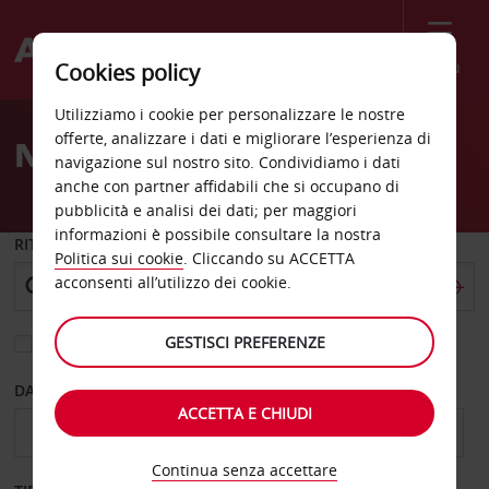
Menù
Cookies policy
Welcome
Utilizziamo i cookie per personalizzare le nostre
to
offerte, analizzare i dati e migliorare l’esperienza di
Noleggio auto Kenvil
Avis
navigazione sul nostro sito. Condividiamo i dati
anche con partner affidabili che si occupano di
pubblicità e analisi dei dati; per maggiori
informazioni è possibile consultare la nostra
RITIRO DA
Politica sui cookie
. Cliccando su ACCETTA
acconsenti all’utilizzo dei cookie.
GESTISCI PREFERENZE
Scegli una località di riconsegna diversa
DAL GIORNO
AL GIORNO
ACCETTA E CHIUDI
Continua senza accettare