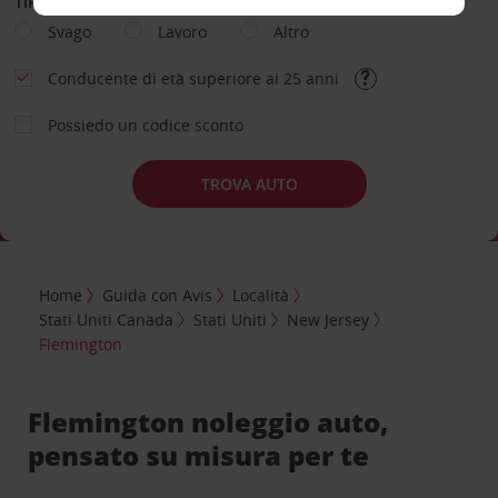
TIPOLOGIA DI NOLEGGIO
Svago
Lavoro
Altro
Conducente di età superiore ai 25 anni
Possiedo un codice sconto
TROVA AUTO
Home
Guida con Avis
Località
Stati Uniti Canada
Stati Uniti
New Jersey
Flemington
Flemington noleggio auto,
pensato su misura per te