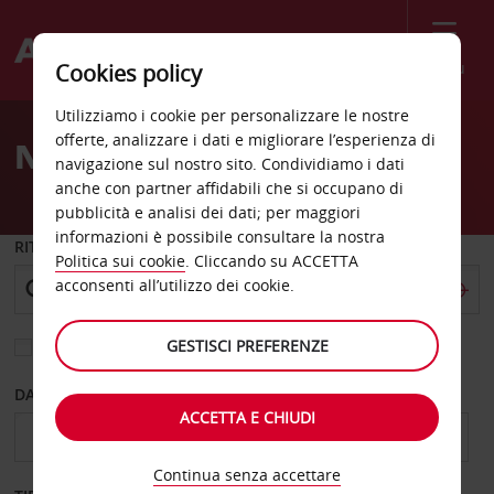
Menù
Cookies policy
Welcome
Utilizziamo i cookie per personalizzare le nostre
to
offerte, analizzare i dati e migliorare l’esperienza di
Noleggio auto Flemington
Avis
navigazione sul nostro sito. Condividiamo i dati
anche con partner affidabili che si occupano di
pubblicità e analisi dei dati; per maggiori
informazioni è possibile consultare la nostra
RITIRO DA
Politica sui cookie
. Cliccando su ACCETTA
acconsenti all’utilizzo dei cookie.
GESTISCI PREFERENZE
Scegli una località di riconsegna diversa
DAL GIORNO
AL GIORNO
ACCETTA E CHIUDI
Continua senza accettare