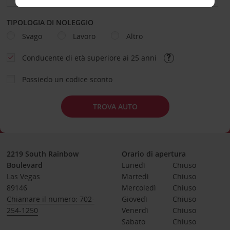
TIPOLOGIA DI NOLEGGIO
Svago
Lavoro
Altro
Conducente di età superiore ai 25 anni
Possiedo un codice sconto
TROVA AUTO
2219 South Rainbow
Orario di apertura
Boulevard
Lunedì
Chiuso
Las Vegas
Martedì
Chiuso
89146
Mercoledì
Chiuso
Chiamare il numero: 702-
Giovedì
Chiuso
254-1250
Venerdì
Chiuso
Sabato
Chiuso