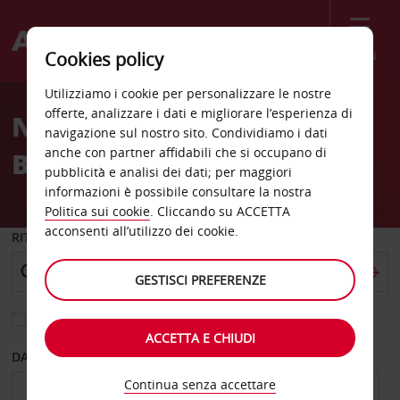
Menù
Cookies policy
Welcome
Utilizziamo i cookie per personalizzare le nostre
to
offerte, analizzare i dati e migliorare l’esperienza di
Noleggio auto Rainbow
Avis
navigazione sul nostro sito. Condividiamo i dati
anche con partner affidabili che si occupano di
Blvd Las Vegas NV
pubblicità e analisi dei dati; per maggiori
informazioni è possibile consultare la nostra
Politica sui cookie
. Cliccando su ACCETTA
acconsenti all’utilizzo dei cookie.
RITIRO DA
GESTISCI PREFERENZE
Scegli una località di riconsegna diversa
ACCETTA E CHIUDI
DAL GIORNO
AL GIORNO
Continua senza accettare