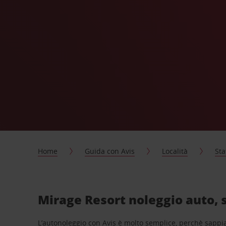
Home
Guida con Avis
Località
Sta
Mirage Resort noleggio auto, 
L’autonoleggio con Avis è molto semplice, perchè sappiam