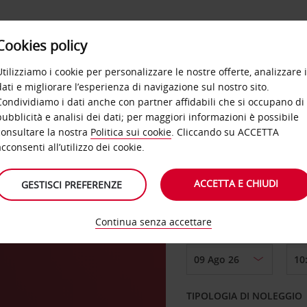
Cookies policy
OFFERTE
SELF SERVICE
PRODOTTI
DE
Utilizziamo i cookie per personalizzare le nostre offerte, analizzare i
dati e migliorare l’esperienza di navigazione sul nostro sito.
Condividiamo i dati anche con partner affidabili che si occupano di
pubblicità e analisi dei dati; per maggiori informazioni è possibile
consultare la nostra
Politica sui cookie
. Cliccando su ACCETTA
RITIRO DA
acconsenti all’utilizzo dei cookie.
ACCETTA E CHIUDI
GESTISCI PREFERENZE
Scegli una località di
Continua senza accettare
DAL GIORNO
TIPOLOGIA DI NOLEGGIO