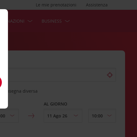
Le mie prenotazioni
Assistenza
STINAZIONI
BUSINESS
 riconsegna diversa
AL GIORNO