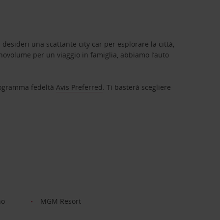
 desideri una scattante city car per esplorare la città,
novolume per un viaggio in famiglia, abbiamo l’auto
 programma fedeltà
Avis Preferred
. Ti basterà scegliere
no
MGM Resort