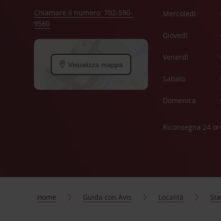
Chiamare il numero: 702-590-
Mercoledì
9560
Giovedì
Venerdì
Visualizza mappa
Sabato
Domenica
Riconsegna 24 or
Home
Guida con Avis
Località
Sta