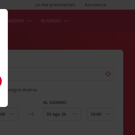
Le mie prenotazioni
Assistenza
STINAZIONI
BUSINESS
 riconsegna diversa
AL GIORNO