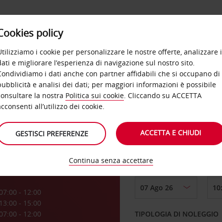
Cookies policy
OFFERTE
SELF SERVICE
PRODOTTI
DE
Utilizziamo i cookie per personalizzare le nostre offerte, analizzare i
dati e migliorare l’esperienza di navigazione sul nostro sito.
Condividiamo i dati anche con partner affidabili che si occupano di
pubblicità e analisi dei dati; per maggiori informazioni è possibile
consultare la nostra
Politica sui cookie
. Cliccando su ACCETTA
RITIRO DA
acconsenti all’utilizzo dei cookie.
tà
ACCETTA E CHIUDI
GESTISCI PREFERENZE
Scegli una località di
Continua senza accettare
DAL GIORNO
a
07:00 - 12:00
13:00 - 15:00
07:00 - 12:00
TIPOLOGIA DI NOLEGGIO