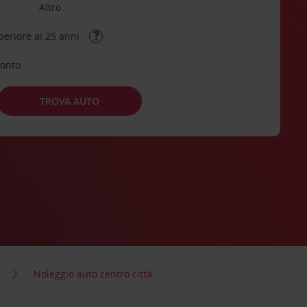
Altro
periore ai 25 anni
conto
TROVA AUTO
Noleggio auto centro città