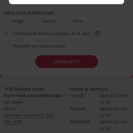
TIPOLOGIA DI NOLEGGIO
Svago
Lavoro
Altro
Conducente di età superiore ai 25 anni
Possiedo un codice sconto
TROVA AUTO
7135 Gilespie Street
Orario di apertura
Harry Reid International Apo
Lunedì
Aperto 24 ore 
Las Vegas
su 24
89119
Martedì
Aperto 24 ore 
Chiamare il numero: 702-
su 24
531-1500
Mercoledì
Aperto 24 ore 
su 24