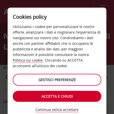
Menù
Cookies policy
Welcome
Utilizziamo i cookie per personalizzare le nostre
to
offerte, analizzare i dati e migliorare l’esperienza di
Noleggio auto Aeroporto di
Avis
navigazione sul nostro sito. Condividiamo i dati
anche con partner affidabili che si occupano di
Las Vegas
pubblicità e analisi dei dati; per maggiori
informazioni è possibile consultare la nostra
Politica sui cookie
. Cliccando su ACCETTA
acconsenti all’utilizzo dei cookie.
RITIRO DA
GESTISCI PREFERENZE
Scegli una località di riconsegna diversa
ACCETTA E CHIUDI
DAL GIORNO
AL GIORNO
Continua senza accettare