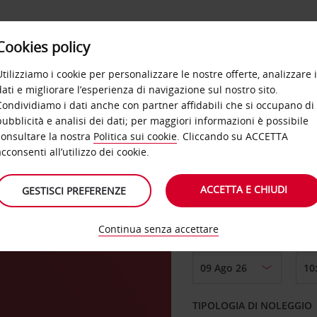
Cookies policy
OFFERTE
SELF SERVICE
PRODOTTI
DE
Utilizziamo i cookie per personalizzare le nostre offerte, analizzare i
dati e migliorare l’esperienza di navigazione sul nostro sito.
Condividiamo i dati anche con partner affidabili che si occupano di
pubblicità e analisi dei dati; per maggiori informazioni è possibile
consultare la nostra
Politica sui cookie
. Cliccando su ACCETTA
RITIRO DA
acconsenti all’utilizzo dei cookie.
ACCETTA E CHIUDI
GESTISCI PREFERENZE
Scegli una località di
Continua senza accettare
DAL GIORNO
TIPOLOGIA DI NOLEGGIO