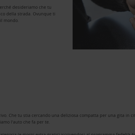
perché desideriamo che tu
ico della strada. Ovunque ti
 il mondo.
ivo. Che tu stia cercando una deliziosa compatta per una gita in cit
amo l'auto che fa per te.
tegoria (e giorni extra gratis) iscrivendosi al programma fedeltà
A