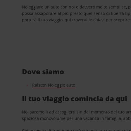
Noleggiare un'auto con noi è davvero molto semplice, 
possa assaporare al più presto quel senso di libertà tip
porterà il tuo viaggio, qui troverai le chiavi per scoprire
Dove siamo
Ralston Noleggio auto
Il tuo viaggio comincia da qui
Noi saremo lì ad accoglierti sin dal momento del tuo arr
spaziosa monovolume per una vacanza in famiglia, abbi
Chi noleggia di frequente può ottenere un upgrade di ca