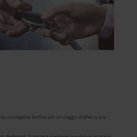
tà, un'elegante berlina per un viaggio d'affari o una
vis Preferred
. Ti basterà scegliere una data e un'orario,