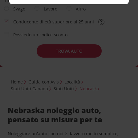
TIPOLOGIA DI NOLEGGIO
Svago
Lavoro
Altro
Conducente di età superiore ai 25 anni
Possiedo un codice sconto
TROVA AUTO
Home
Guida con Avis
Località
Stati Uniti Canada
Stati Uniti
Nebraska
Nebraska noleggio auto,
pensato su misura per te
Noleggiare un'auto con noi è davvero molto semplice,