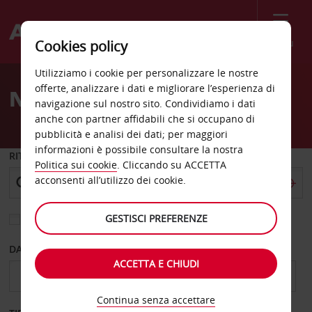
Menù
Cookies policy
Welcome
Utilizziamo i cookie per personalizzare le nostre
to
offerte, analizzare i dati e migliorare l’esperienza di
Noleggio auto Nebraska
Avis
navigazione sul nostro sito. Condividiamo i dati
anche con partner affidabili che si occupano di
pubblicità e analisi dei dati; per maggiori
informazioni è possibile consultare la nostra
RITIRO DA
Politica sui cookie
. Cliccando su ACCETTA
acconsenti all’utilizzo dei cookie.
GESTISCI PREFERENZE
Scegli una località di riconsegna diversa
DAL GIORNO
AL GIORNO
ACCETTA E CHIUDI
Continua senza accettare