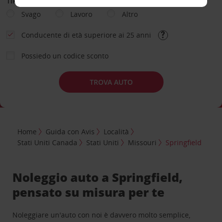
TIPOLOGIA DI NOLEGGIO
Svago
Lavoro
Altro
Conducente di età superiore ai 25 anni
Possiedo un codice sconto
TROVA AUTO
Home
Guida con Avis
Località
Stati Uniti Canada
Stati Uniti
Missouri
Springfield
Noleggio auto a Springfield,
pensato su misura per te
Noleggiare un'auto con noi è davvero molto semplice,