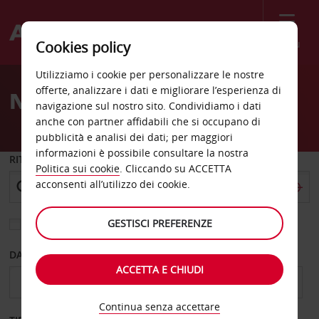
Menù
Cookies policy
Welcome
Utilizziamo i cookie per personalizzare le nostre
to
offerte, analizzare i dati e migliorare l’esperienza di
Noleggio auto Springfield
Avis
navigazione sul nostro sito. Condividiamo i dati
anche con partner affidabili che si occupano di
pubblicità e analisi dei dati; per maggiori
informazioni è possibile consultare la nostra
RITIRO DA
Politica sui cookie
. Cliccando su ACCETTA
acconsenti all’utilizzo dei cookie.
GESTISCI PREFERENZE
Scegli una località di riconsegna diversa
DAL GIORNO
AL GIORNO
ACCETTA E CHIUDI
Continua senza accettare