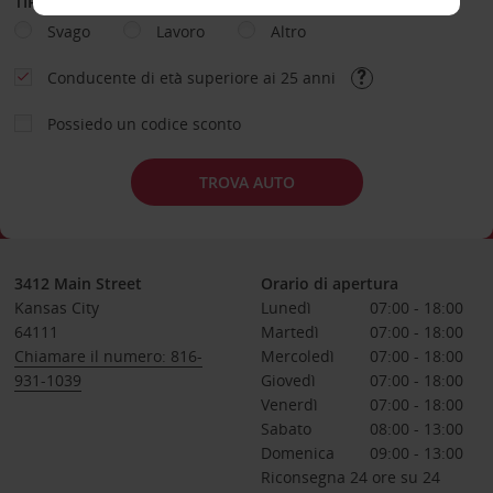
TIPOLOGIA DI NOLEGGIO
Svago
Lavoro
Altro
Conducente di età superiore ai 25 anni
Possiedo un codice sconto
TROVA AUTO
3412 Main Street
Orario di apertura
Kansas City
Lunedì
07:00 - 18:00
64111
Martedì
07:00 - 18:00
Chiamare il numero: 816-
Mercoledì
07:00 - 18:00
931-1039
Giovedì
07:00 - 18:00
Venerdì
07:00 - 18:00
Sabato
08:00 - 13:00
Domenica
09:00 - 13:00
Riconsegna 24 ore su 24