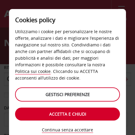
Menù
Cookies policy
Welcome
Utilizziamo i cookie per personalizzare le nostre
to
offerte, analizzare i dati e migliorare l’esperienza di
Noleggio auto Kansas City
Avis
navigazione sul nostro sito. Condividiamo i dati
anche con partner affidabili che si occupano di
pubblicità e analisi dei dati; per maggiori
informazioni è possibile consultare la nostra
RITIRO DA
Politica sui cookie
. Cliccando su ACCETTA
acconsenti all’utilizzo dei cookie.
GESTISCI PREFERENZE
Scegli una località di riconsegna diversa
DAL GIORNO
AL GIORNO
ACCETTA E CHIUDI
Continua senza accettare