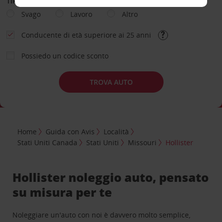
TIPOLOGIA DI NOLEGGIO
Svago
Lavoro
Altro
Conducente di età superiore ai 25 anni
Possiedo un codice sconto
TROVA AUTO
Home
Guida con Avis
Località
Stati Uniti Canada
Stati Uniti
Missouri
Hollister
Hollister noleggio auto, pensato
su misura per te
Noleggiare un'auto con noi è davvero molto semplice,