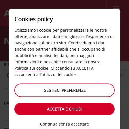
Menù
Cookies policy
Welcome
Utilizziamo i cookie per personalizzare le nostre
to
offerte, analizzare i dati e migliorare l’esperienza di
Noleggio auto Hollister
Avis
navigazione sul nostro sito. Condividiamo i dati
anche con partner affidabili che si occupano di
pubblicità e analisi dei dati; per maggiori
informazioni è possibile consultare la nostra
RITIRO DA
Politica sui cookie
. Cliccando su ACCETTA
acconsenti all’utilizzo dei cookie.
GESTISCI PREFERENZE
Scegli una località di riconsegna diversa
DAL GIORNO
AL GIORNO
ACCETTA E CHIUDI
Continua senza accettare