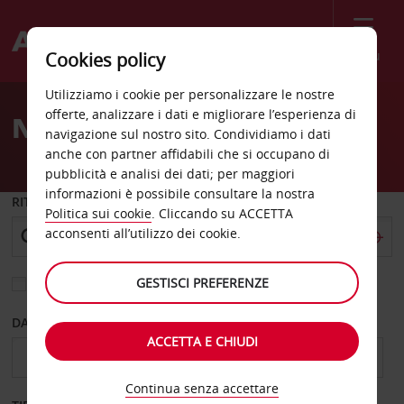
Menù
Cookies policy
Welcome
Utilizziamo i cookie per personalizzare le nostre
to
offerte, analizzare i dati e migliorare l’esperienza di
Noleggio auto Columbus
Avis
navigazione sul nostro sito. Condividiamo i dati
anche con partner affidabili che si occupano di
pubblicità e analisi dei dati; per maggiori
informazioni è possibile consultare la nostra
RITIRO DA
Politica sui cookie
. Cliccando su ACCETTA
acconsenti all’utilizzo dei cookie.
GESTISCI PREFERENZE
Scegli una località di riconsegna diversa
DAL GIORNO
AL GIORNO
ACCETTA E CHIUDI
Continua senza accettare