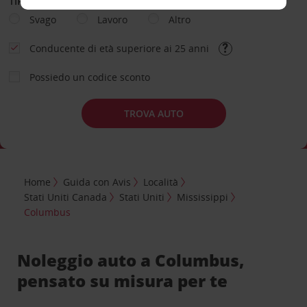
TIPOLOGIA DI NOLEGGIO
Svago
Lavoro
Altro
Conducente di età superiore ai 25 anni
Possiedo un codice sconto
TROVA AUTO
Home
Guida con Avis
Località
Stati Uniti Canada
Stati Uniti
Mississippi
Columbus
Noleggio auto a Columbus,
pensato su misura per te